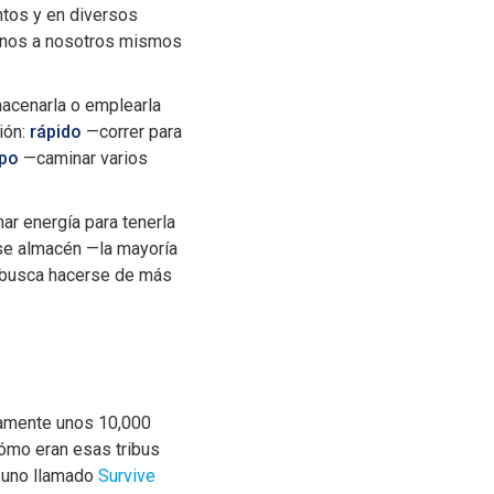
ntos y en diversos
vernos a nosotros mismos
macenarla o emplearla
ión:
rápido
—correr para
mpo
—caminar varios
r energía para tenerla
 se almacén —la mayoría
o busca hacerse de más
adamente unos 10,000
cómo eran esas tribus
, uno llamado
Survive