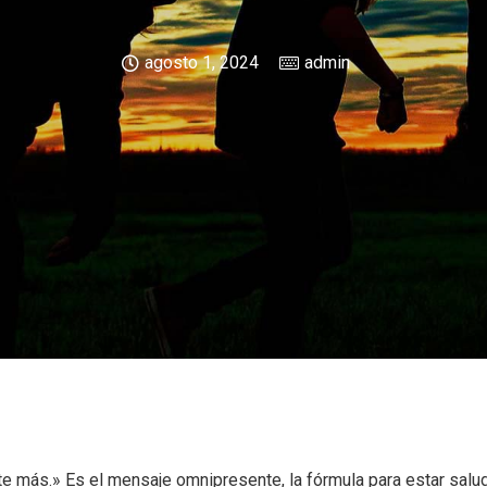
agosto 1, 2024
admin
más.» Es el mensaje omnipresente, la fórmula para estar salud