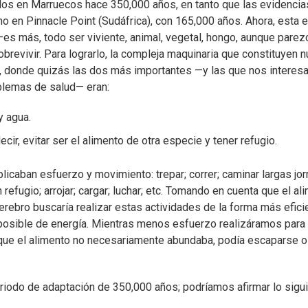
dos en Marruecos hace 350,000 años, en tanto que las evidenci
 en Pinnacle Point (Sudáfrica), con 165,000 años. Ahora, esta 
es más, todo ser viviente, animal, vegetal, hongo, aunque pare
brevivir. Para lograrlo, la compleja maquinaria que constituyen 
, donde quizás las dos más importantes —y las que nos interesa
blemas de salud— eran:
y agua.
ecir, evitar ser el alimento de otra especie y tener refugio.
icaban esfuerzo y movimiento: trepar; correr; caminar largas jor
 refugio; arrojar; cargar; luchar; etc. Tomando en cuenta que el a
 cerebro buscaría realizar estas actividades de la forma más efici
osible de energía. Mientras menos esfuerzo realizáramos para 
a que el alimento no necesariamente abundaba, podía escaparse o
riodo de adaptación de 350,000 años; podríamos afirmar lo sigui