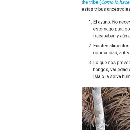
the tribe (
Como lo hace 
estas tribus ancestrale
El ayuno. No nece
estómago para pode
fracasaban y aún a
Existen alimentos 
oportunidad, ant
Lo que nos provee 
hongos, variedad 
isla o la selva h