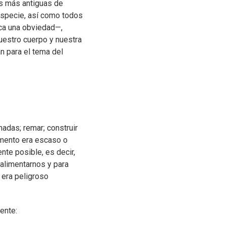
as más antiguas de
especie, así como todos
zca una obviedad—,
nuestro cuerpo y nuestra
n para el tema del
nadas; remar; construir
limento era escaso o
ente posible, es decir,
alimentarnos y para
 era peligroso
ente: