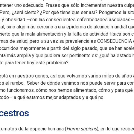
ntener uno adecuado. Frases que sólo incrementan nuestra culpa
ero, ¿será cierto? ¿Por qué tiene que ser así? Pongamos la situ
 y obesidad —con las consecuentes enfermedades asociadas— 
dual, sino algo más cercano a una epidemia de alcance mundial que
ierto que la mala alimentación y la falta de actividad física so
mas de salud, pero a su vez su prevalencia es CONSECUENCIA 
 ocurridos mayormente a partir del siglo pasado, que se han acel
nta más amplia y que pudiera ser pertinente es: ¿qué ha estado 
to para tener hoy este problema?
está en nuestros genes, así que volvamos varios miles de años 
s el rumbo. Saber de dónde venimos nos puede servir para co
mo funcionamos, cómo nos hemos alimentado, cómo y para qu
todo— a qué estamos mejor adaptados y a qué no.
cestros
remotos de la especie humana (
Homo sapiens
), en lo que respe