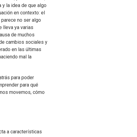
 y la idea de que algo
ación en contexto: el
parece no ser algo
 lleva ya varias
n causa de muchos
de cambios sociales y
erado en las últimas
haciendo mal la
atrás para poder
mprender para qué
é nos movemos, cómo
cta a características