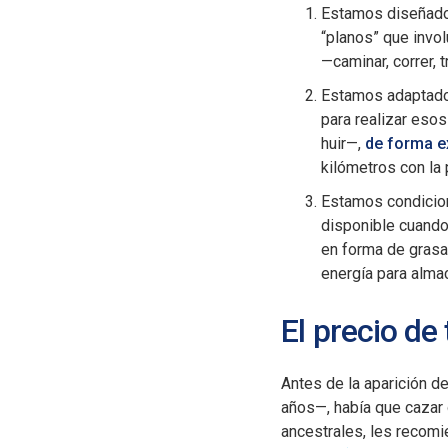
Estamos diseñad
“planos” que invo
—caminar, correr, tr
Estamos adapta
para realizar eso
huir—,
de forma e
kilómetros con la
Estamos condicion
disponible cuando
en forma de grasa
energía para alma
El precio de
Antes de la aparición d
años—, había que cazar 
ancestrales, les recom