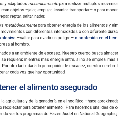
os y adaptados
mecánicamente
para realizar múltiples movimie
lucran objetos —jalar, empujar, levantar, transportar— o para mo
epar, reptar, saltar, nadar.
dos
metabólicamente
para obtener energía de los alimentos y al
s movimientos con diferentes intensidades o con diferente durac
xplosiva
—saltar para evadir un peligro—
o sostenida en el tie
 presa al hombro.
ados a un ambiente de escasez. Nuestro cuerpo busca almacena
 se requiera; mientras más energía entre, si no se emplea, más
. Por otro lado, dada la percepción de escasez, nuestro cerebr
cenar cada vez que hay oportunidad.
 tener el alimento asegurado
e la agricultura y de la ganadería en el neolítico —hace aproxim
o recolectar para obtener alimento. Para hacernos una idea de 
iendo ver los programas de Hazen Audel en National Geographic