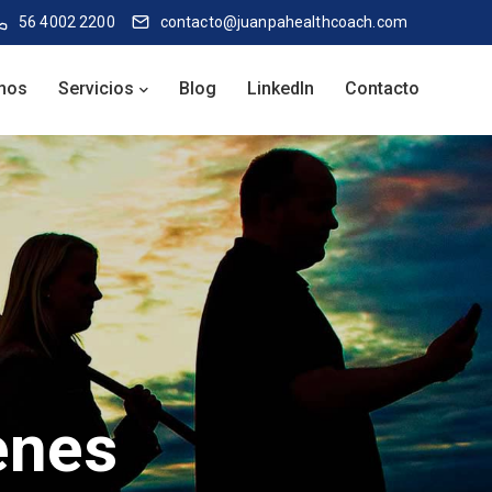
56 4002 2200
contacto@juanpahealthcoach.com
mos
Servicios
Blog
LinkedIn
Contacto
enes