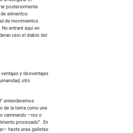
rar posteriormente
d de alimentos
idad de movimientos
 No entraré aquí en
deran casi el diablo del
n ventajas y desventajas
humanidad, otro
al” entenderemos
o de la tierra como una
 o caminando —res o
alimento procesado”. En
go— hasta unas galletas