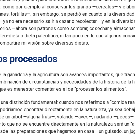
s, como por ejemplo al conservar los granos —cereales— y elabo
nes, tortillas—; sin embargo, se perdió en cuanto a la diversida
—ya no era necesario salir a cazar o recolectar— y en la divers
nerlos —ahora son patrones como sembrar, cosechar y almacenar.
eo-dieta o dieta paleolítica, ni tampoco en lo que algunos consi
compartiré mi visión sobre diversas dietas.
os procesados
e la ganadería y la agricultura son avances importantes, que trae
mbinación de circunstancias y necesidades de la historia de la 
que es menester comentar es el de “procesar los alimentos”.
na distinción fundamental: cuando nos referimos a “comida re
podríamos encontrar directamente en la naturaleza, ya sea debaj
de un árbol —alguna fruta—, volando —aves—, nadando —peces—
nto que no se encuentre directamente en la naturaleza será un “
desde las preparaciones que hagamos en casa —un guisado, un ju