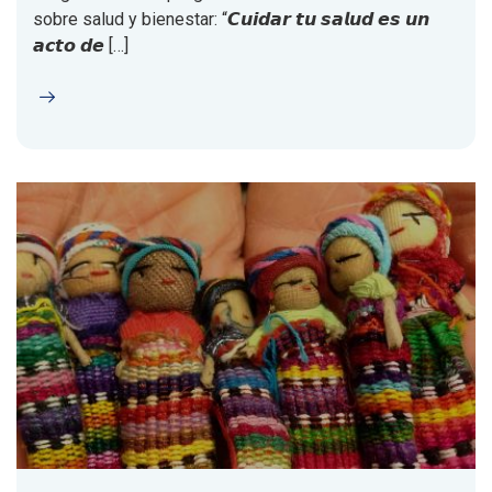
sobre salud y bienestar: “𝘾𝙪𝙞𝙙𝙖𝙧 𝙩𝙪 𝙨𝙖𝙡𝙪𝙙 𝙚𝙨 𝙪𝙣
𝙖𝙘𝙩𝙤 𝙙𝙚 […]