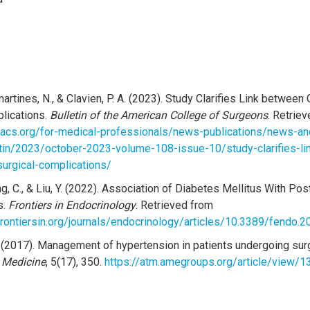
martines, N., & Clavien, P. A. (2023). Study Clarifies Link between
lications.
Bulletin of the American College of Surgeons
. Retrie
facs.org/for-medical-professionals/news-publications/news-an
letin/2023/october-2023-volume-108-issue-10/study-clarifies-l
surgical-complications/
ng, C., & Liu, Y. (2022). Association of Diabetes Mellitus With Po
s.
Frontiers in Endocrinology
. Retrieved from
rontiersin.org/journals/endocrinology/articles/10.3389/fendo.2
 (2017). Management of hypertension in patients undergoing sur
l Medicine
, 5(17), 350.
https://atm.amegroups.org/article/view/