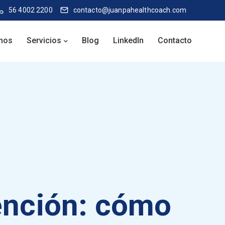
56 4002 2200
contacto@juanpahealthcoach.com
mos
Servicios
Blog
LinkedIn
Contacto
vención: cómo