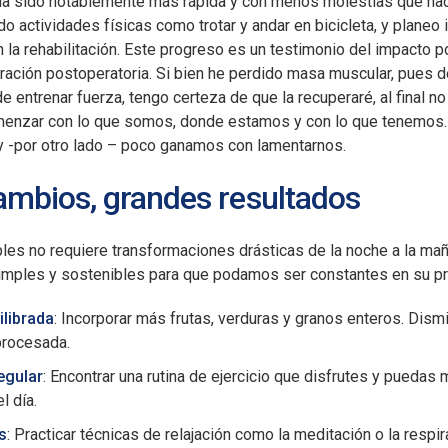
 ha sido notablemente más rápida y con menos molestias que ha
 actividades físicas como trotar y andar en bicicleta, y planeo i
 la rehabilitación. Este progreso es un testimonio del impacto p
ración postoperatoria.​ Si bien he perdido masa muscular, pue
de entrenar fuerza, tengo certeza de que la recuperaré, al final n
menzar con lo que somos, donde estamos y con lo que tenemos
y -por otro lado – poco ganamos con lamentarnos.
mbios, grandes resultados
les no requiere transformaciones drásticas de la noche a la mañ
mples y sostenibles para que podamos ser constantes en su prá
ilibrada
: Incorporar más frutas, verduras y granos enteros.​ Dism
procesada.
regular
: Encontrar una rutina de ejercicio que disfrutes y puedas 
l día.
s
: Practicar técnicas de relajación como la meditación o la respir