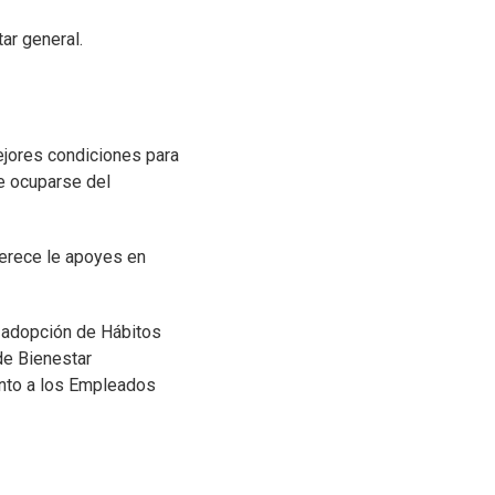
r general.​
mejores condiciones para
ue ocuparse del
erece le apoyes en
a adopción de Hábitos
de Bienestar
tanto a los Empleados