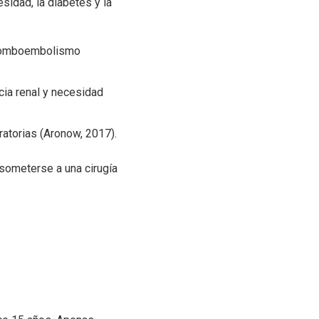
idad, la diabetes y la
 tromboembolismo
cia renal y necesidad
atorias (Aronow, 2017).
someterse a una cirugía