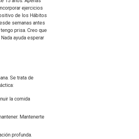
ce 15 años. Apenas
ncorporar ejercicios
ositivo de los Hábitos
s desde semanas antes
o tengo prisa. Creo que
. Nada ayuda esperar
ana. Se trata de
ctica:​
inuir la comida
mantener.​ Mantenerte
ación profunda.​