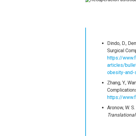
Dindo, D., De
Surgical Comp
https://www.
articles/bul
obesity-and-
Zhang, Y., Wa
Complication
https://www.f
Aronow, W. S.
Translationa