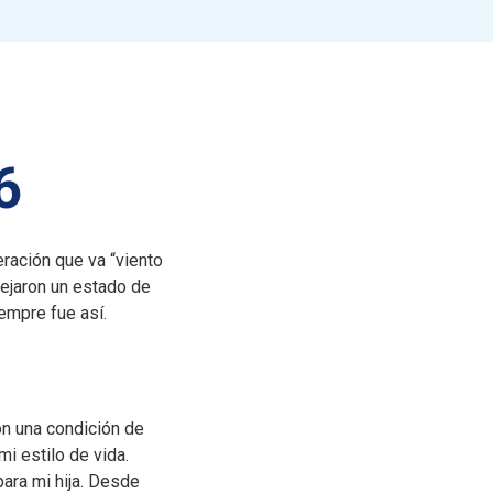
6
ración que va “viento
lejaron un estado de
mpre fue así.​
on una condición de
i estilo de vida.
ara mi hija. Desde