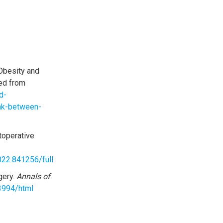
 Obesity and
ved from
d-
ink-between-
stoperative
022.841256/full
gery.
Annals of
13994/html