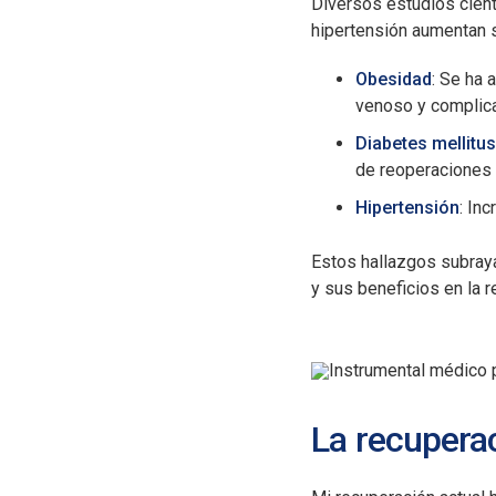
Diversos estudios cient
hipertensión aumentan s
Obesidad
: Se ha
venoso y complicac
Diabetes mellitu
de reoperaciones (
Hipertensión
: In
Estos hallazgos subraya
y sus beneficios en la 
La recuperac