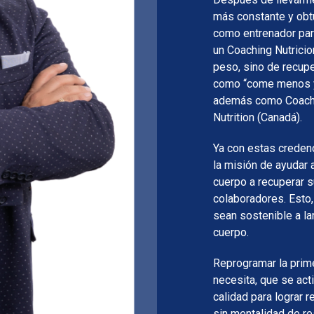
más constante y obt
como entrenador para
un Coaching Nutricio
peso, sino de recuper
como “come menos y
además como Coach N
Nutrition (Canadá).
Ya con estas creden
la misión de ayudar 
cuerpo a recuperar s
colaboradores. Esto,
sean sostenible a la
cuerpo.
Reprogramar la prime
necesita, que se act
calidad para lograr r
sin mentalidad de re