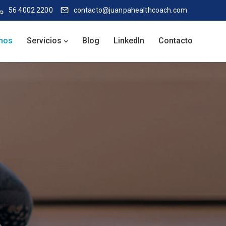
56 4002 2200
contacto@juanpahealthcoach.com
mos
Servicios
Blog
LinkedIn
Contacto