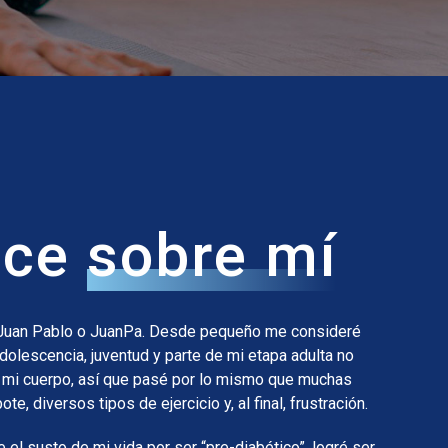
oce
sobre mí
 Juan Pablo o JuanPa. Desde pequeño me consideré
adolescencia, juventud y parte de mi etapa adulta no
 mi cuerpo, así que pasé por lo mismo que muchas
te, diversos tipos de ejercicio y, al final, frustración.
el susto de mi vida por ser “pre-diabético”, logré ser