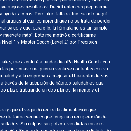
uve mejores resultados. Decidí entonces prepararme
 ayudar a otros. Pero algo faltaba, fue cuando seguí
nal gracias al cual comprendí que no se trata de perder
ar salud y que, para ello, la fórmula no es tan simple
 muévete más”. Esto me motivó a certificarme
ivel 1 y Master Coach (Level 2) por Precision
ciales, me aventuré a fundar JuanPa Health Coach, con
a las personas que quieren sentirse contentas con su
u salud y a la empresas a mejorar el bienestar de sus
 a través de la adopción de hábitos saludables que
rgo plazo trabajando en dos planos: la mente y el
ra y que el segundo reciba la alimentación que
ive de forma segura y que tenga una recuperación de
esultados. Sin culpas, sin polvos, sin dietas milagro,
stricción. Esto es lo que ofrezco, una forma distinta de